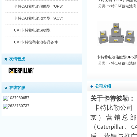
卡特比勒（CAT）柴油
分类:
卡特CAT蓄电池高
卡特CAT蓄电池储能型（UPS）
电机组专用电池
输出型（PHO）
卡特CAT蓄电池动力型（AGV）
CAT卡特蓄电池深循型
CAT卡特彼勒电池备品备件
卡特蓄电池储能型UPS
友情链接
分类:
卡特CAT蓄电池储
列
能型（UPS）
公司介绍
在线客服
关于卡特彼勒：
1037980657
2628730737
卡特比勒公司
京）营销总
（
、
Caterpillar
C
后、营销与推