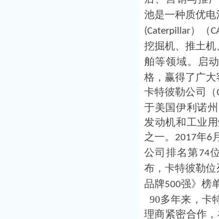
池是一种质优电
）（
(Caterpillar
C
挖掘机、推土机
舶等领域。启
格，赢得了广大
卡特彼勒公司（
于美国伊利诺州
发动机和工业用
之一。
年
2017
6
公司排名第
74
布，卡特彼勒位
品牌
强》榜
500
90多年来，卡
理商紧密合作，