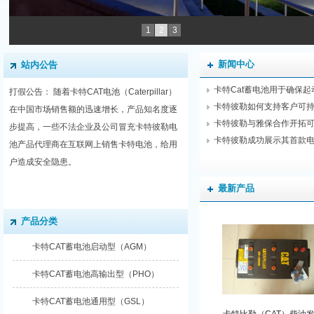
1
2
3
新闻中心
站内公告
卡特Cat蓄电池用于确保起动
打假公告： 随着卡特CAT电池（Caterpillar）
卡特彼勒如何支持客户可
在中国市场销售额的迅速增长，产品知名度逐
卡特彼勒与雅保合作开拓可持
步提高，一些不法企业及公司冒充卡特彼勒电
卡特彼勒成功展示其首款电池
池产品代理商在互联网上销售卡特电池，给用
户造成安全隐患。
最新产品
产品分类
卡特CAT蓄电池启动型（AGM）
卡特CAT蓄电池高输出型（PHO）
卡特CAT蓄电池通用型（GSL）